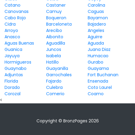
Catano
Castaner
Carolina
Canovanas
Camuy
Caguas
Cabo Rojo
Boqueron
Bayamon
Cidra
Barceloneta
Bajadero
Arroyo
Arecibo
Angeles
Anasco
Aibonito
Aguirre
Aguas Buenas
Aguadilla
Aguada
Guanica
Juncos
Juana Diaz
Jayuya
Isabela
Humacao
Hormigueros
Hatillo
Gurabo
Guaynabo
Guayanilla
Guayama
Adjuntas
Garrochales
Fort Buchanan
Florida
Fajardo
Ensenada
Dorado
Culebra
Coto Laurel
Corozal
Comerio
Coamo
<
Copyright © BronzPages 2026