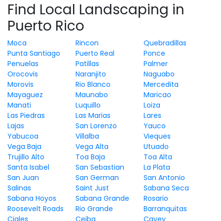
Find Local Landscaping in
Puerto Rico
Moca
Rincon
Quebradillas
Punta Santiago
Puerto Real
Ponce
Penuelas
Patillas
Palmer
Orocovis
Naranjito
Naguabo
Morovis
Rio Blanco
Mercedita
Mayaguez
Maunabo
Maricao
Manati
Luquillo
Loiza
Las Piedras
Las Marias
Lares
Lajas
San Lorenzo
Yauco
Yabucoa
Villalba
Vieques
Vega Baja
Vega Alta
Utuado
Trujillo Alto
Toa Baja
Toa Alta
Santa Isabel
San Sebastian
La Plata
San Juan
San German
San Antonio
Salinas
Saint Just
Sabana Seca
Sabana Hoyos
Sabana Grande
Rosario
Roosevelt Roads
Rio Grande
Barranquitas
Ciales
Ceiba
Cayey