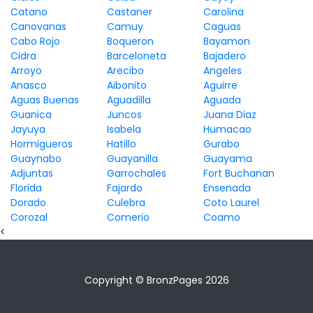
Catano
Castaner
Carolina
Canovanas
Camuy
Caguas
Cabo Rojo
Boqueron
Bayamon
Cidra
Barceloneta
Bajadero
Arroyo
Arecibo
Angeles
Anasco
Aibonito
Aguirre
Aguas Buenas
Aguadilla
Aguada
Guanica
Juncos
Juana Diaz
Jayuya
Isabela
Humacao
Hormigueros
Hatillo
Gurabo
Guaynabo
Guayanilla
Guayama
Adjuntas
Garrochales
Fort Buchanan
Florida
Fajardo
Ensenada
Dorado
Culebra
Coto Laurel
Corozal
Comerio
Coamo
<
Copyright © BronzPages 2026