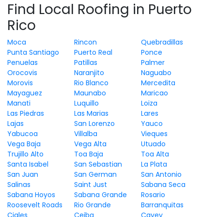
Find Local Roofing in Puerto
Rico
Moca
Rincon
Quebradillas
Punta Santiago
Puerto Real
Ponce
Penuelas
Patillas
Palmer
Orocovis
Naranjito
Naguabo
Morovis
Rio Blanco
Mercedita
Mayaguez
Maunabo
Maricao
Manati
Luquillo
Loiza
Las Piedras
Las Marias
Lares
Lajas
San Lorenzo
Yauco
Yabucoa
Villalba
Vieques
Vega Baja
Vega Alta
Utuado
Trujillo Alto
Toa Baja
Toa Alta
Santa Isabel
San Sebastian
La Plata
San Juan
San German
San Antonio
Salinas
Saint Just
Sabana Seca
Sabana Hoyos
Sabana Grande
Rosario
Roosevelt Roads
Rio Grande
Barranquitas
Ciales
Ceiba
Cayey